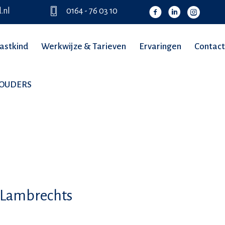
.nl
0164 - 76 03 10
astkind
Werkwijze & Tarieven
Ervaringen
Contact
TOUDERS
 Lambrechts