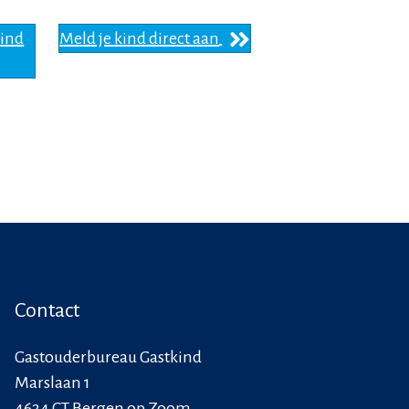
kind
Meld je kind direct aan
Contact
Gastouderbureau Gastkind
Marslaan 1
4624 CT Bergen op Zoom