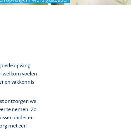
ren opvangen? Word gastouder!
 goede opvang
ch welkom voelen.
ier en vakkennis
ast ontzorgen we
over te nemen. Zo
 tussen ouder en
 zorg met een