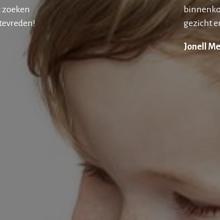
t zoeken
binnenko
 tevreden!
gezicht en
Jonell Me