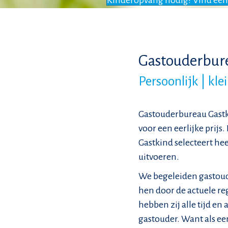
Kinderopvang nodig? Vind een
Gastouderbur
Persoonlijk | kle
Gastouderbureau Gastk
voor een eerlijke prij
Gastkind selecteert hee
uitvoeren.
We begeleiden gastoud
hen door de actuele re
hebben zij alle tijd en
gastouder. Want als een