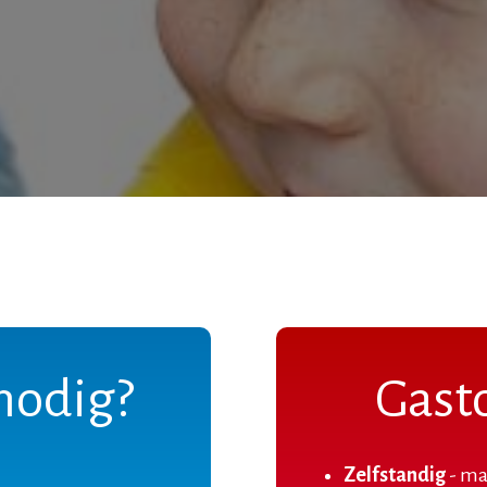
nodig?
Gast
Zelfstandig
- ma