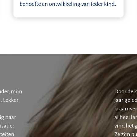
behoefte en ontwikkeling van ieder kind.
uder, mijn
Door de k
n. Lekker
jaar gele
kraamverz
ig naar
al heel la
isatie:
vind het 
iteiten
Ze zijn pu