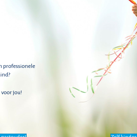
en professionele
kind?
 voor jou!