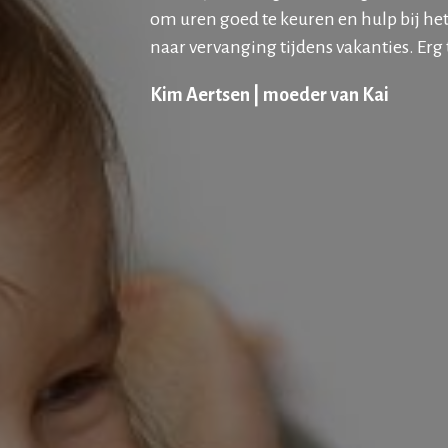
om uren goed te keuren en hulp bij he
naar vervanging tijdens vakanties. Erg
Kim Aertsen | moeder van Kai