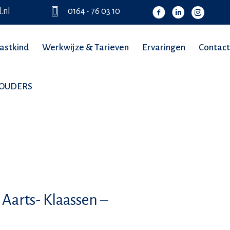
.nl
0164 - 76 03 10
astkind
Werkwijze & Tarieven
Ervaringen
Contact
TOUDERS
Aarts- Klaassen –